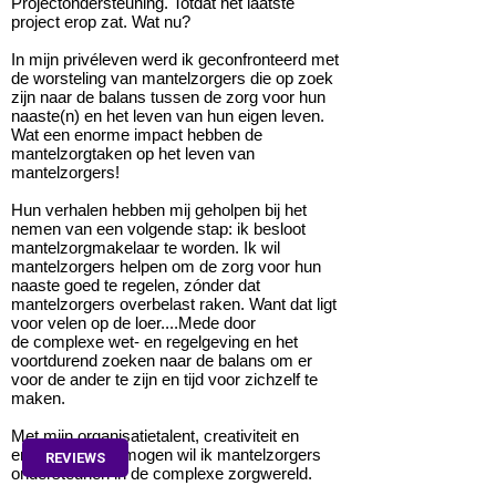
Projectondersteuning. Totdat het laatste
project erop zat. Wat nu?
In mijn privéleven werd ik geconfronteerd met
de worsteling van mantelzorgers die op zoek
zijn naar de balans tussen de zorg voor hun
naaste(n) en het leven van hun eigen leven.
Wat een enorme impact hebben de
mantelzorgtaken op het leven van
mantelzorgers!
Hun verhalen hebben mij geholpen bij het
nemen van een volgende stap: ik besloot
mantelzorgmakelaar te worden. Ik wil
mantelzorgers helpen om de zorg voor hun
naaste goed te regelen, zónder dat
mantelzorgers overbelast raken. Want dat ligt
voor velen op de loer....Mede door
de complexe wet- en regelgeving en het
voortdurend zoeken naar de balans om er
voor de ander te zijn en tijd voor zichzelf te
maken.
Met mijn organisatietalent, creativiteit en
empathisch vermogen wil ik mantelzorgers
REVIEWS
ondersteunen in de complexe zorgwereld.