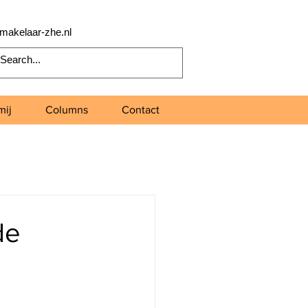
makelaar-zhe.nl
mij
Columns
Contact
de