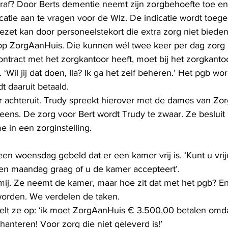
raf? Door Berts dementie neemt zijn zorgbehoefte toe en
icatie aan te vragen voor de Wlz. De indicatie wordt toeg
ngezet kan door personeelstekort die extra zorg niet bieden
op ZorgAanHuis. Die kunnen wél twee keer per dag zorg 
tract met het zorgkantoor heeft, moet bij het zorgkanto
Wil jij dat doen, Ila? Ik ga het zelf beheren.’ Het pgb wo
 daaruit betaald.
r achteruit. Trudy spreekt hierover met de dames van Zo
 eens. De zorg voor Bert wordt Trudy te zwaar. Ze besluit B
 in een zorginstelling. 
en woensdag gebeld dat er een kamer vrij is. ‘Kunt u vrij
en maandag graag of u de kamer accepteert’. 
ij. Ze neemt de kamer, maar hoe zit dat met het pgb? E
orden. We verdelen de taken. 
elt ze op: ‘ik moet ZorgAanHuis € 3.500,00 betalen omd
nteren! Voor zorg die niet geleverd is!’ 