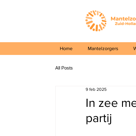
Home
Mantelzorgers
W
All Posts
9 feb 2025
In zee me
partij