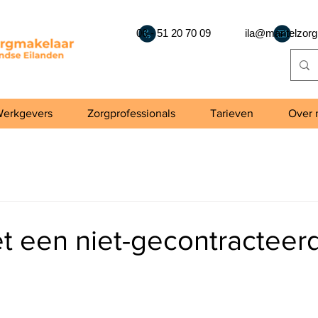
06 - 51 20 70 09
ila@mantelzorg
erkgevers
Zorgprofessionals
Tarieven
Over 
t een niet-gecontracteer