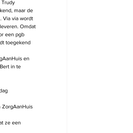
 Trudy 
ekend, maar de 
. Via via wordt 
leveren. Omdat 
or een pgb 
rdt toegekend 
rgAanHuis en 
ert in te 
dag 
n ZorgAanHuis 
at ze een 