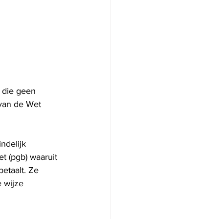
e die geen 
 van de Wet 
ndelijk 
 (pgb) waaruit 
etaalt. Ze 
 wijze 