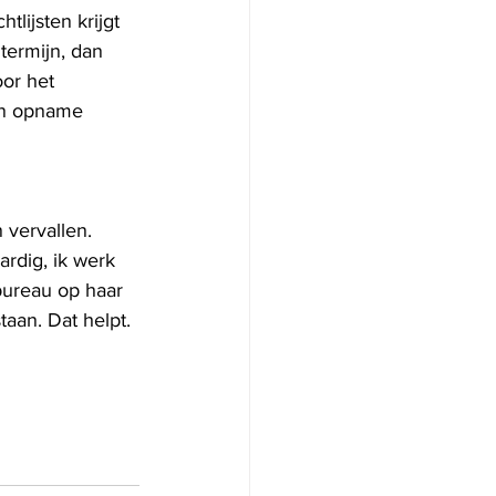
lijsten krijgt 
termijn, dan 
or het 
en opname 
vervallen.    
ardig, ik werk 
bureau op haar 
aan. Dat helpt. 