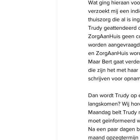
Wat ging hieraan voo
verzoekt mij een ind
thuiszorg die al is i
Trudy geattendeerd 
ZorgAanHuis geen con
worden aangevraagd. ‘
en ZorgAanHuis wordt
Maar Bert gaat verde
die zijn het met haar
schrijven voor opname
Dan wordt Trudy op e
langskomen? Wij hor
Maandag belt Trudy m
moet geïnformeerd w
Na een paar dagen b
maand opzegtermijn ha