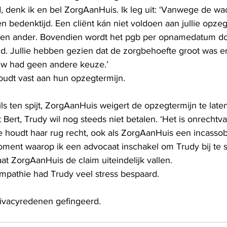
 denk ik en bel ZorgAanHuis. Ik leg uit: ‘Vanwege de wacht
n bedenktijd. Een cliënt kán niet voldoen aan jullie opzeg
een ander. Bovendien wordt het pgb per opnamedatum do
d. Jullie hebben gezien dat de zorgbehoefte groot was 
uw had geen andere keuze.’ 
udt vast aan hun opzegtermijn. 
 ten spijt, ZorgAanHuis weigert de opzegtermijn te laten 
 Bert, Trudy wil nog steeds niet betalen. ‘Het is onrechtva
Ze houdt haar rug recht, ook als ZorgAanHuis een incasso
moment waarop ik een advocaat inschakel om Trudy bij te st
aat ZorgAanHuis de claim uiteindelijk vallen.  
 empathie had Trudy veel stress bespaard.  
ivacyredenen gefingeerd.