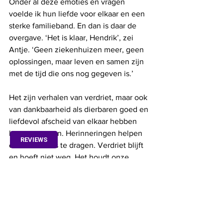
Onder al deze emoties en vragen 
voelde ik hun liefde voor elkaar en een 
sterke familieband. En dan is daar de 
overgave. ‘Het is klaar, Hendrik’, zei 
Antje. ‘Geen ziekenhuizen meer, geen 
oplossingen, maar leven en samen zijn 
met de tijd die ons nog gegeven is.’        
Het zijn verhalen van verdriet, maar ook 
van dankbaarheid als dierbaren goed en 
liefdevol afscheid van elkaar hebben 
kunnen nemen. Herinneringen helpen 
REVIEWS
om het verlies te dragen. Verdriet blijft 
en hoeft niet weg. Het houdt onze 
overleden dierbaren nog een beetje bij 
ons.
De namen zijn om privacyredenen 
gefingeerd. 