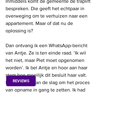
Inmiddels komt de gemeente de traplift 
bespreken. Die geeft het echtpaar in 
overweging om te verhuizen naar een 
appartement. Maar of dat nu de 
oplossing is?  
Dan ontvang ik een WhatsApp-bericht 
van Antje. Ze is ten einde raad. ‘Ik wil 
het niet, maar Piet moet opgenomen 
worden’. Ik bel Antje en hoor aan haar 
stem hoe moeilijk dit besluit haar valt. 
REVIEWS
Daarna ga ik aan de slag om het proces 
van opname in gang te zetten. Ik had 
hen langer samen thuis gegund.
De namen zijn om privacyredenen 
gefingeerd. 