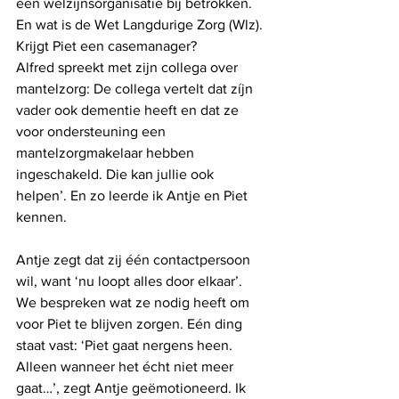
een welzijnsorganisatie bij betrokken. 
En wat is de Wet Langdurige Zorg (Wlz). 
Krijgt Piet een casemanager?
Alfred spreekt met zijn collega over 
mantelzorg: De collega vertelt dat zíjn 
vader ook dementie heeft en dat ze 
voor ondersteuning een 
mantelzorgmakelaar hebben 
ingeschakeld. Die kan jullie ook 
helpen’. En zo leerde ik Antje en Piet 
kennen.
Antje zegt dat zij één contactpersoon 
wil, want ‘nu loopt alles door elkaar’. 
We bespreken wat ze nodig heeft om 
voor Piet te blijven zorgen. Eén ding 
staat vast: ‘Piet gaat nergens heen. 
Alleen wanneer het écht niet meer 
gaat…’, zegt Antje geëmotioneerd. Ik 