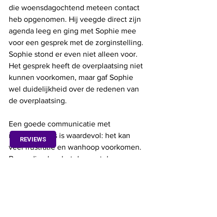
die woensdagochtend meteen contact 
heb opgenomen. Hij veegde direct zijn 
agenda leeg en ging met Sophie mee 
voor een gesprek met de zorginstelling. 
Sophie stond er even niet alleen voor. 
Het gesprek heeft de overplaatsing niet 
kunnen voorkomen, maar gaf Sophie 
wel duidelijkheid over de redenen van 
de overplaatsing. 
Een goede communicatie met 
mantelzorgers is waardevol: het kan 
REVIEWS
veel frustratie en wanhoop voorkomen. 
Bovendien kan het de mantelzorger 
helpen rust en aanvaarding te vinden in 
dat wat er is. In praktisch opzicht levert 
het de instelling ook nog eens tijdwinst 
op.