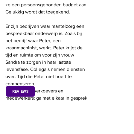
ze een persoonsgebonden budget aan. 
Gelukkig wordt dat toegekend. 
Er zijn bedrijven waar mantelzorg een 
bespreekbaar onderwerp is. Zoals bij 
het bedrijf waar Peter, een 
kraanmachinist, werkt. Peter krijgt de 
tijd en ruimte om voor zijn vrouw 
Sandra te zorgen in haar laatste 
levensfase. Collega’s nemen diensten 
over. Tijd die Peter niet hoeft te 
compenseren. 
Mijn tip voor werkgevers en 
REVIEWS
medewerkers: ga met elkaar in gesprek 
over mantelzorg, dan ontstaat er een 
win-winsituatie.
De namen zijn om privacyredenen 
gefingeerd. 