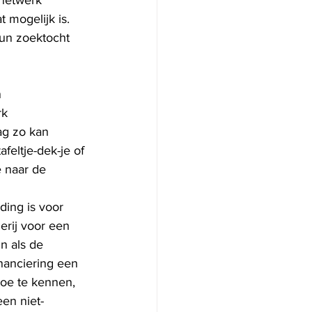
netwerk 
mogelijk is. 
un zoektocht 
 
k 
ag zo kan 
feltje-dek-je of 
 naar de 
ing is voor 
rij voor een 
n als de 
nanciering een 
oe te kennen, 
en niet-