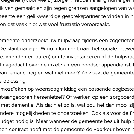
degene(n) voor wie zij zorgen, hebben allang hun eigen 
ik van gemaakt en zijn tegen grenzen aangelopen van wat 
meente een gelijkwaardige gesprekspartner te vinden in h
en dat vaak niet wat veel frustratie veroorzaakt. 
emeente onderzoekt uw hulpvraag tijdens een zogeheten
De klantmanager Wmo informeert naar het sociale netwer
ie, vrienden en buren) om te inventariseren of de hulpvra
l nagedacht over de inzet van een boodschappendienst, ta
t kan iemand nog en wat niet meer? Zo zoekt de gemeente
 oplossing. 
of mozaïeken op woensdagmiddag een passende dagbested
t-aangeboren hersenletsel? Of werken op een zorgboerde
t met dementie. Als dat niet zo is, wat zou het dan mooi zij
ndere mogelijkheden te onderzoeken. Ook als voor de fi
dget nodig is. Maar wanneer de gemeente besluit hulp t
e een contract heeft met de gemeente de voorkeur boven e