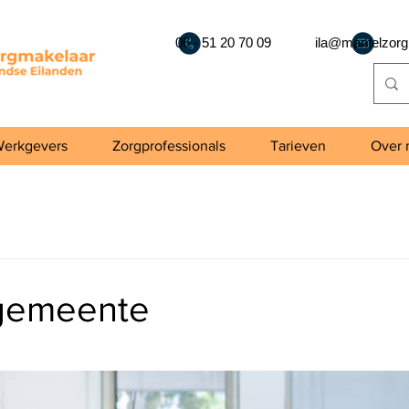
06 - 51 20 70 09
ila@mantelzorg
erkgevers
Zorgprofessionals
Tarieven
Over 
gemeente