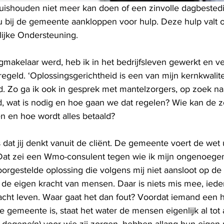
uishouden niet meer kan doen of een zinvolle dagbestedi
u bij de gemeente aankloppen voor hulp. Deze hulp valt
jke Ondersteuning.  
gmakelaar werd, heb ik in het bedrijfsleven gewerkt en ve
geld. ‘Oplossingsgerichtheid is een van mijn kernkwalitei
 Zo ga ik ook in gesprek met mantelzorgers, op zoek naa
d, wat is nodig en hoe gaan we dat regelen? Wie kan de z
 en hoe wordt alles betaald?   
 dat jij denkt vanuit de cliënt. De gemeente voert de wet u
Dat zei een Wmo-consulent tegen wie ik mijn ongenoegen
rgestelde oplossing die volgens mij niet aansloot op de 
de eigen kracht van mensen. Daar is niets mis mee, iede
acht leven. Waar gaat het dan fout? Voordat iemand een hu
de gemeente is, staat het water de mensen eigenlijk al tot 