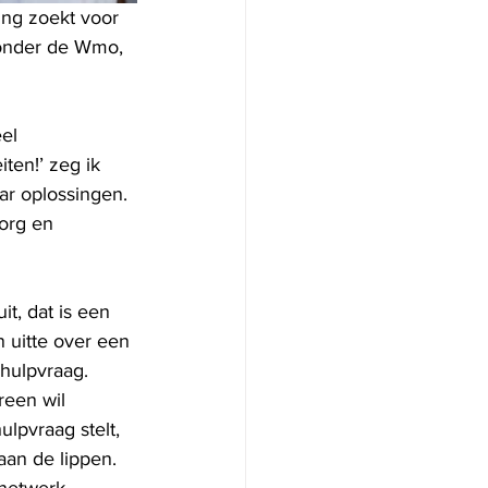
ng zoekt voor 
 onder de Wmo, 
el 
ten!’ zeg ik 
r oplossingen. 
org en 
it, dat is een 
 uitte over een 
hulpvraag.  
reen wil 
lpvraag stelt, 
aan de lippen. 