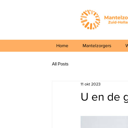
Home
Mantelzorgers
W
All Posts
11 okt 2023
U en de 