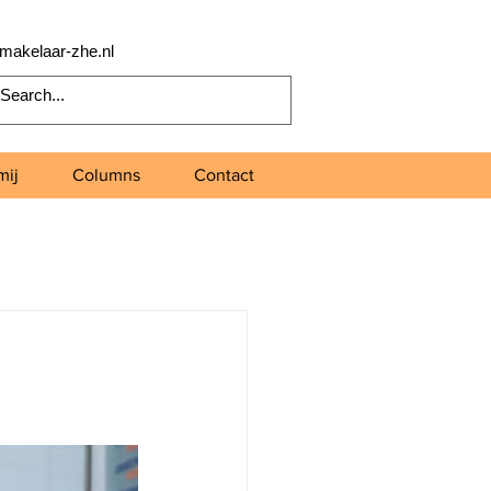
makelaar-zhe.nl
mij
Columns
Contact