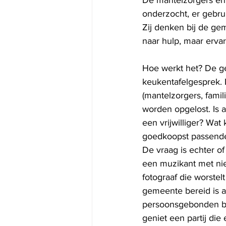
De mantelzorgers en 
onderzocht, er gebru
Zij denken bij de ge
naar hulp, maar ervar
Hoe werkt het? De g
keukentafelgesprek. 
(mantelzorgers, famil
worden opgelost. Is a
een vrijwilliger? Wa
goedkoopst passende
De vraag is echter 
een muzikant met nie
fotograaf die worstel
gemeente bereid is a
persoonsgebonden bu
geniet een partij di